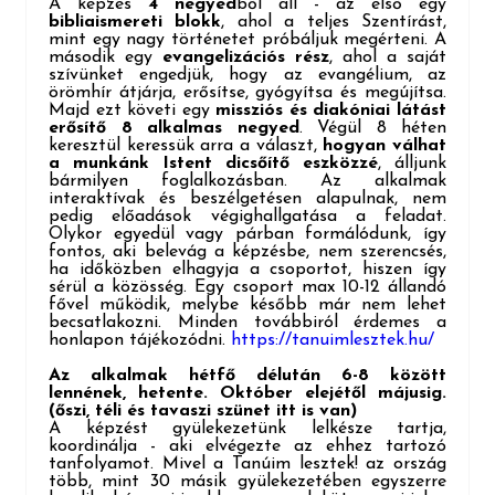
A képzés
4 negyed
ből áll - az első egy
bibliaismereti blokk
, ahol a teljes Szentírást,
mint egy nagy történetet próbáljuk megérteni. A
második egy
evangelizációs rész
, ahol a saját
szívünket engedjük, hogy az evangélium, az
örömhír átjárja, erősítse, gyógyítsa és megújítsa.
Majd ezt követi egy
missziós és diakóniai látást
erősítő 8 alkalmas negyed
. Végül 8 héten
keresztül keressük arra a választ,
hogyan válhat
a munkánk Istent dicsőítő eszközzé
, álljunk
bármilyen foglalkozásban. Az alkalmak
interaktívak és beszélgetésen alapulnak, nem
pedig előadások végighallgatása a feladat.
Olykor egyedül vagy párban formálódunk, így
fontos, aki belevág a képzésbe, nem szerencsés,
ha időközben elhagyja a csoportot, hiszen így
sérül a közösség. Egy csoport max 10-12 állandó
fővel működik, melybe később már nem lehet
becsatlakozni. Minden továbbiról érdemes a
honlapon tájékozódni.
https://tanuimlesztek.hu/
Az alkalmak hétfő délután 6-8 között
lennének, hetente. Október elejétől májusig.
(őszi, téli és tavaszi szünet itt is van)
A képzést gyülekezetünk lelkésze tartja,
koordinálja - aki elvégezte az ehhez tartozó
tanfolyamot. Mivel a Tanúim lesztek! az ország
több, mint 30 másik gyülekezetében egyszerre