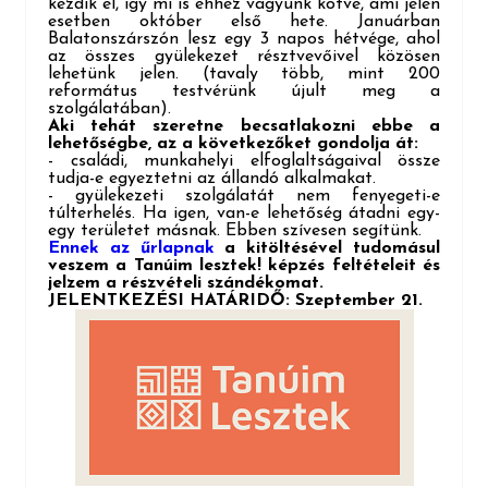
kezdik el, így mi is ehhez vagyunk kötve, ami jelen
esetben október első hete. Januárban
Balatonszárszón lesz egy 3 napos hétvége, ahol
az összes gyülekezet résztvevőivel közösen
lehetünk jelen. (tavaly több, mint 200
református testvérünk újult meg a
szolgálatában).
Aki tehát szeretne becsatlakozni ebbe a
lehetőségbe, az a következőket gondolja át:
- családi, munkahelyi elfoglaltságaival össze
tudja-e egyeztetni az állandó alkalmakat.
- gyülekezeti szolgálatát nem fenyegeti-e
túlterhelés. Ha igen, van-e lehetőség átadni egy-
egy területet másnak. Ebben szívesen segítünk.
Ennek az űrlapnak
a kitöltésével tudomásul
veszem a Tanúim lesztek! képzés feltételeit és
jelzem a részvételi szándékomat.
JELENTKEZÉSI HATÁRIDŐ: Szeptember 21.