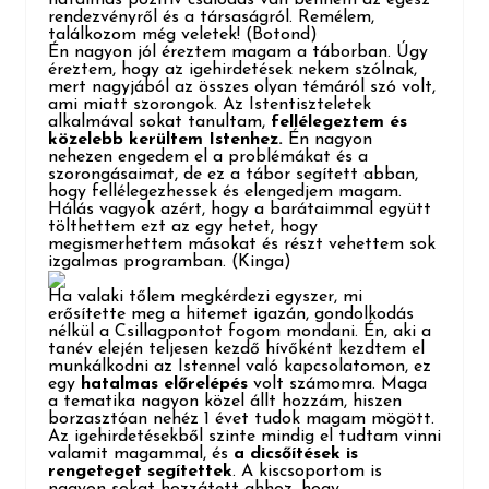
rendezvényről és a társaságról. Remélem,
találkozom még veletek!
(Botond)
Én nagyon jól éreztem magam a táborban. Úgy
éreztem, hogy az igehirdetések nekem szólnak,
mert nagyjából az összes olyan témáról szó volt,
ami miatt szorongok. Az Istentiszteletek
alkalmával sokat tanultam,
fellélegeztem és
közelebb kerültem Istenhez.
Én nagyon
nehezen engedem el a problémákat és a
szorongásaimat, de ez a tábor segített abban,
hogy fellélegezhessek és elengedjem magam.
Hálás vagyok azért, hogy a barátaimmal együtt
tölthettem ezt az egy hetet, hogy
megismerhettem másokat és részt vehettem sok
izgalmas programban.
(Kinga)
Ha valaki tőlem megkérdezi egyszer, mi
erősítette meg a hitemet igazán, gondolkodás
nélkül a Csillagpontot fogom mondani. Én, aki a
tanév elején teljesen kezdő hívőként kezdtem el
munkálkodni az Istennel való kapcsolatomon, ez
egy
hatalmas előrelépés
volt számomra. Maga
a tematika nagyon közel állt hozzám, hiszen
borzasztóan nehéz 1 évet tudok magam mögött.
Az igehirdetésekből szinte mindig el tudtam vinni
valamit magammal, és
a dicsőítések is
rengeteget segítettek
. A kiscsoportom is
nagyon sokat hozzátett ahhoz, hogy