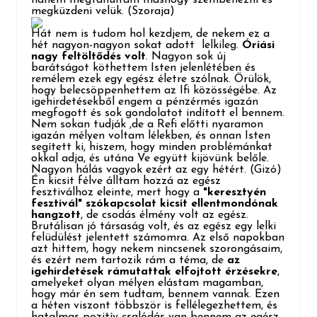
megküzdeni velük.
(Szoraja)
Hát nem is tudom hol kezdjem, de nekem ez a
hét nagyon-nagyon sokat adott lelkileg.
Óriási
nagy feltöltődés volt
. Nagyon sok új
barátságot köthettem Isten jelenlétében és
remélem ezek egy egész életre szólnak. Örülök,
hogy belecsöppenhettem az Ifi közösségébe. Az
igehirdetésekből engem a pénzérmés igazán
megfogott és sok gondolatot indított el bennem.
Nem sokan tudják ,de a Refi előtti nyaramon
igazán mélyen voltam lélekben, és onnan Isten
segített ki, hiszem, hogy minden problémánkat
okkal adja, és utána Ve együtt kijövünk belőle.
Nagyon hálás vagyok ezért az egy hétért. (Gizó)
Én kicsit félve álltam hozzá az egész
fesztiválhoz eleinte, mert hogy a
"keresztyén
fesztivál" szókapcsolat kicsit ellentmondónak
hangzott
, de csodás élmény volt az egész.
Brutálisan jó társaság volt, és az egész egy lelki
felüdülést jelentett számomra. Az első napokban
azt hittem, hogy nekem nincsenek szorongásaim,
és ezért nem tartozik rám a téma, de
az
igehirdetések rámutattak elfojtott érzésekre
,
amelyeket olyan mélyen elástam magamban,
hogy már én sem tudtam, bennem vannak. Ezen
a héten viszont többször is fellélegezhettem, és
hatalmas pozitív csalódás van bennem az egész