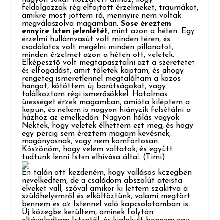
feldolgozzak rég elfojtott érzelmeket, traum
ákat,
amikre most jöttem rá, mennyire nem voltak
megválaszolva magamban.
Sose éreztem
ennyire Isten jelenlétét
, mint azon a héten. Egy
érzelmi hullámvasút volt minden téren, és
csodálatos volt megélni minden pillanatot,
minden érzelmet azon a héten ott, veletek.
Elképesztő volt megtapasztalni azt a szeretetet
és elfogadást, amit tőletek kaptam, és ahogy
rengeteg ismeretlennel megtaláltam a közös
hangot, kötöttem új barátságokat, vagy
találkoztam régi ismerősökkel. Hatalmas
ürességet érzek magamban, amióta kiléptem a
kapun, és nekem is nagyon hiányzik felsétálni a
házhoz az emelkedőn. Nagyon hálás vagyok
Nektek, hogy veletek élhettem ezt meg, és hogy
egy percig sem éreztem magam kevésnek,
magányosnak, vagy nem komfortosan.
Köszönöm, hogy velem voltatok, és együtt
tudtunk lenni Isten elhívása álta
l. (Timi)
Én talán ott kezdeném, hogy vallásos közegben
nevelkedtem, de a családom abszolút ateista
elveket vall, szóval amikor ki lettem szakítva a
szülőhelyemről és elköltöztünk, valami megtört
bennem és az Istennel való kapcsolatomban is.
Új közegbe kerültem, a
minek folytán
eltávolodtam Istentől, és kialakult bennem egy