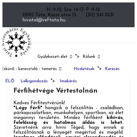
H: 9-12; Sze: 14-17; P: 9-12
2890 Tata, Kocsi utca 15.
(30) 241-5231
hivatal@reftata.hu
">
Gyülekezeti élet
Rólunk
">
Esküvő - keresztelő - temetés
Hirdetések
Keresés
>
">
ÉLŐ
Lelkigondozás
Imakérés
Férfihétvége Vértestolnán
Kedves Férfitestvérünk!
"Légy férfi"
hangzik a felszólítás - családban,
párkapcsolatban, munkahelyen, sportban, az élet
megannyi területén. Mindez férfiként
kihívás,
felelősség és hatalmas áldás is lehet.
Szeretnénk arra hívni Téged, hogy ennek a
felszólításnak a lényegét megértsd és megéld.