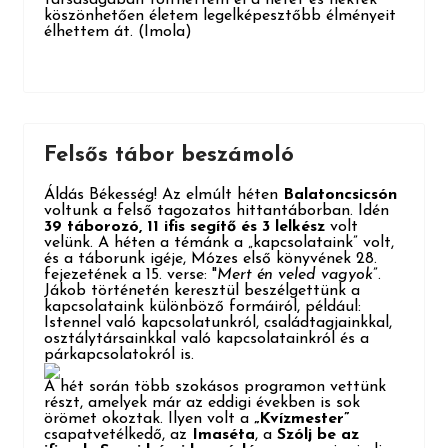
köszönhetően életem legelképesztőbb élményeit
élhettem át
. (Imola)
Felsős tábor beszámoló
Áldás Békesség! Az elmúlt héten
Balatoncsicsón
voltunk a felső tagozatos hittantáborban. Idén
39 táborozó, 11 ifis segítő és 3 lelkész
volt
velünk. A héten a témánk a „kapcsolataink” volt,
és a táborunk igéje, Mózes első könyvének 28.
fejezetének a 15. verse: "
Mert én veled vagyok
”.
Jákob történetén keresztül beszélgettünk a
kapcsolataink különböző formáiról, például:
Istennel való kapcsolatunkról, családtagjainkkal,
osztálytársainkkal való kapcsolatainkról és a
párkapcsolatokról is.
A hét során több szokásos programon vettünk
részt, amelyek már az eddigi években is sok
örömet okoztak. Ilyen volt a
„Kvízmester”
csapatvetélkedő, az
Imaséta
, a
Szólj be az