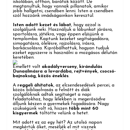
iskolában, otthon, barátok között. De
megtanultuk, hogy vannak pillanatok, amikor
jobb hallgatni, csendben lenni. Isten a csendben
szól hozzánk imádságainkon keresztül.
Isten adott kezet és lábat
, hogy azzal is
szolgáljunk neki. Használjuk a lábunkat járásra,
sportolásra, játékra, vagy éppen eljöjjünk a
templomba. Kaptunk kezeket segítségadásra,
simogatásra, ölelésre, rajzolásra, írásra,
barkácsolásra. Kipróbálhattuk, hogyan tudjuk
ezeket egyszerre is használni a mozgásos délután
keretében.
Emellett volt
akadályverseny, kirándulás
Dunaalmásra a lovardába, rejtvények, csocsó-
bajnokság, közös éneklés
.
A
reggeli áhítatok
, az elcsendesedések percei, a
közös bibliaolvasás a felnőtt és diák
szolgálóknak adtak segítséget a napi
feladatokhoz, hogy lélekben is megerősödve
álljunk készen a gyermekek fogadására. Nagy
szükségünk volt rá, hiszen
több mint 60
kisgyermek
töltötte velünk a hetet.
Mit adott ez az egy hét? Az utolsó napon
megkértük őket, meséljék el mit visznek