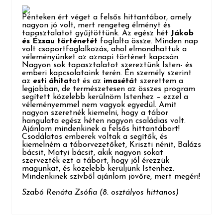
Pénteken ért véget a felsős hittantábor, amely
nagyon jó volt, mert rengeteg élményt és
tapasztalatot gyűjtöttünk. Az egész hét
Jákob
és Ézsau történetét
foglalta össze. Minden nap
volt csoportfoglalkozás, ahol elmondhattuk a
véleményünk
et az aznapi történet kapcsán.
Nagyon sok tapasztalatot szereztünk Isten- és
emberi kapcsolataink terén. Én személy szerint
az
esti áhítat
ot és az
imasétá
t sz
erettem a
legjobban, de természetesen az összes program
segített közelebb kerülnöm Ist
enhez – ezz
el a
véleményemmel nem vagyok egyedül. Amit
nagyon szeretnék kiemelni, hogy a tábor
hangulata egész héten nagyon családias volt.
Ajánlom mindenkinek a felsős hittantábort!
Csodálatos emberek voltak a segítők, és
kiemelném
a táborvezetőket, Kriszti nénit, Balázs
bácsit, Matyi bácsit, akik nagyon sokat
szervezték ezt a tábort, hogy jól érezzük
magunkat, és közelebb kerüljünk Istenhez.
Mindenkinek szívből ajánlom jövőre, mert megéri!
Szabó Renáta Zsófia (8. osztályos hittanos)