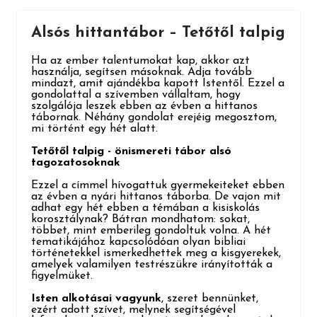
Alsós hittantábor – Tetőtől talpig
Ha az ember talentumokat kap, akkor azt
használja, segítsen másoknak. Adja tovább
mindazt, amit ajándékba kapott Istentől. Ezzel a
gondolattal a szívemben vállaltam, hogy
szolgálója leszek ebben az évben a hittanos
tábornak. Néhány gondolat erejéig megosztom,
mi történt egy hét alatt.
Tetőtől talpig - önismereti tábor alsó
tagozatosoknak
Ezzel a címmel hívogattuk gyermekeiteket ebben
az évben a nyári hittanos táborba. De vajon mit
adhat egy hét ebben a témában a kisiskolás
korosztálynak? Bátran mondhatom: sokat,
többet, mint emberileg gondoltuk volna. A hét
tematikájához kapcsolódóan olyan bibliai
történetekkel ismerkedhettek meg a kisgyerekek,
amelyek valamilyen testrészükre irányították a
figyelmüket.
Isten alkotásai vagyunk
, szeret bennünket,
ezért adott szívet, melynek segítségével