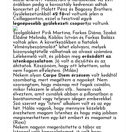
órákban pedig a korosztály kedvencei adtak
koncertet pl. Halott Pénz és Bagossy Brothers.
Gyülekezetünkből
42 fő
vel voltunk jelen a
Csillagponton, ezzel a fesztivál egyik
legnépesebb gyülekezeti csoport
ja voltunk.
Szolgálóként Pirik Martina, Farkas Diána, Szabó
Elődné Melinda, Köblös István és Farkas Balázs
voltak jelen. A következőkben a fiatalok
"élménybeszámolóit" lehet elolvasni, melyek
bizonyságtétellé válhatnak az olvasó számára.
Lélekemelő volt, és jobban meg
erősödött az
istenkapcsolatom
. Jó volt a dicsőítés és az
áhítatok. Köszönöm, hogy ott lehettem, soha
nem fogom elfelejteni.
(Milán)
Nekem olyan
Carpe Diem érzésem
volt keddtől
szombatig, mert megéltem a napokat. Nem
szorongtam, hogy másnap mit fogok csinálni,
mikor fekszem le aludni stb... hanem csak
élveztem, amit csinálok abban a pillanatban a
barátaimmal vagy teljesen idegen emberekkel.
Szó szerint egy "Isteni" alkalom volt ez az egy
hét. Hálás vagyok, hogy mennyire közelebb
érezhetem magam Istenhez és hogy még jobban
megismerhettem egy-két embert és magamat is
(Roxi)
Nekem nagyon megerősítette a tábor az
Istennel való kapcsolatomat, jó volt hogy