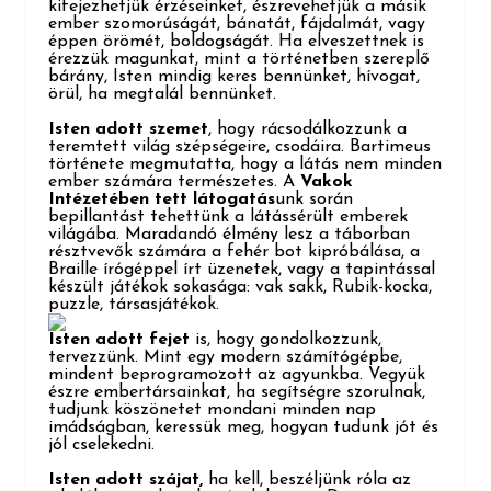
kifejezhetjük érzéseinket, észrevehetjük a másik
ember szomorúságát, bánatát, fájdalmát, vagy
éppen örömét, boldogságát. Ha elveszettnek is
érezzük magunkat, mint a történetben szereplő
bárány, Isten mindig keres bennünket, hívogat,
örül, ha megtalál bennünket.
Isten adott szemet
, hogy rácsodálkozzunk a
teremtett világ szépségeire, csodáira. Bartimeus
története megmutatta, hogy a látás nem minden
ember számára természetes. A
Vakok
Intézetében tett látogatás
unk során
bepillantást tehettünk a látássérült emberek
világába. Maradandó élmény lesz a táborban
résztvevők számára a fehér bot kipróbálása, a
Braille írógéppel írt üzenetek, vagy a tapintással
k
észült játékok sokasága: vak sakk, Rubik-kocka,
puzzle, társasjátékok.
Isten adott fejet
is, hogy gondolkozzunk,
tervezzünk. Mint egy modern számítógépbe,
mindent beprogramozott az agyunkba. Vegyük
észre embertársainkat, ha segítségre szorulnak,
tudjunk köszönetet mondani minden nap
imádságban, keressük meg, hogyan tudunk jót és
jól cselekedni.
Isten adott szájat,
ha kell, beszéljünk róla az