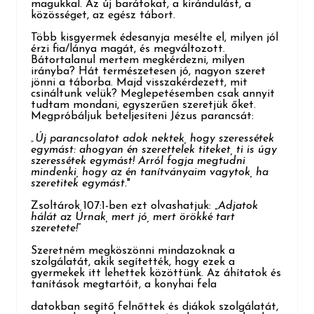
magukkal. Az új barátokat, a kirándulást, a
közösséget, az egész tábort.
Több kisgyermek édesanyja mesélte el, milyen jól
érzi fia/lánya magát, és megváltozott.
Bátortalanul mertem
megkérdezni, milyen
irányba? Hát természetesen jó, nagyon szeret
jönni a táborba. Majd visszakérdezett, mit
csináltunk velük? Meglepetésemben csak annyit
tudtam mondani, egyszerűen szeretjük őket.
Megpróbáljuk beteljesíteni Jézus parancsát:
„Új parancsolatot adok nektek, hogy szeressétek
egymást: ahogyan én szerettelek titeket, ti is úgy
szeressétek egymást! Arról fogja megtudni
mindenki, hogy az én tanítványaim vagytok, ha
szeretitek egymást.
"
Zsoltárok 107:1-ben ezt olvashatjuk: „
Adjatok
hálát az Úrnak, mert jó, mert örökké ta
rt
szeretete!
”
Szeretném megköszönni mindazoknak a
szolgálatát, akik segítették, hogy ezek a
gyermekek itt lehettek közöttünk. Az áhítatok és
tanítások megtartóit, a konyhai fela
datokban segítő felnőttek és diákok szolgálatát,