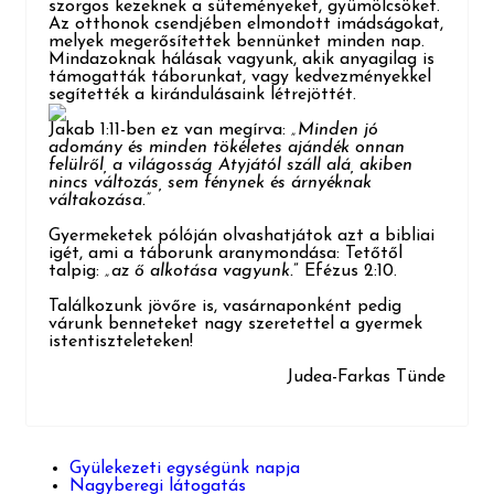
szorgos kezeknek a süteményeket, gyümölcsöket.
Az otthonok csendjében elmondott imádságokat,
melyek megerősítettek bennünket minden nap.
Mindazoknak hálásak vagyunk, akik anyagilag is
támogatták táborunkat, vag
y kedvezményekkel
segítették a kirándulá
sa
ink létrejöttét.
Jakab 1:11-ben ez va
n megírva:
„Minden jó
adomány és minden tökéletes ajándék onnan
felülről, a vi
lágosság Atyjától száll alá, akiben
nincs változás, sem fénynek és árny
éknak
váltakozása.”
Gyermeketek pólóján olvashatjátok azt a bibliai
igét, ami a táborunk ara
nymondása: Tetőtől
tal
pi
g:
„az ő alkotása vagy
unk.
” Efézus 2:10.
Találkozunk jövőre is, vasárnaponként pedig
várunk benneteket nagy szeretettel a gyermek
istentiszteleteken!
Judea-Farkas Tünde
Gyülekezeti egységünk napja
Nagyberegi látogatás