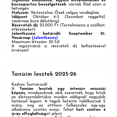
Izgalmas előadások, egyéni elcsendesedés és
kiscsoportos beszélgetések
várnak Rád ezen a
hétvégén.
Helyszín:
Vértestolna, Őzek völgye vendégház
Időpont
: Október 4-5. (Szombat reggeltől,
vasárnap kora délutánig)
Részvételi díj
: 25.000 Ft (Tartalmazza a szállást,
étkezéseket)
Jelentkezési határidő: Szeptember 21.
Vasárnap
(Jelentkezés)
Maximum létszám: 30 fő!
A regisztráció a részvételi díj befizetésével
érvényes!
Tanúim lesztek 2025-26
Kedves Testvérünk!
A
Tanúim lesztek egy intenzív missziói
képzés,
mindazoknak, akik szeretnék, hogy hitük
az életszemléletükre minden eddiginél nagyobb
hatással legyen. A tagok hetente találkoznak 2
órára, míg az otthoni felkészülés egy-egy
alkalomra szintén ennyi. Tehát
heti szinten 4
órás elfoglaltság
ot jelent.