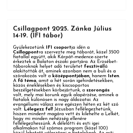
Csillagpont 2025. Zánka Július
14-19. (IFI tábor)
Gyülekezetünk
IFI csoport
ja idén a
Csillagpont
ra szervezte meg táborát, közel 3500
fiatallal együtt, akik Kárpát-medence-szerte
érkeztek a Balaton északi partjára. Az Erzsébet-
táboroknak helyet adó területet
fesztivál
lá
alakították át, aminek azonban nem a buli és a
szórakozás volt a
középpontjában,
hanem
Isten
.
A
fő téma
, amit a hét során igehirdetésekben,
közös éneklésekben és kiscsoportos
beszélgetésekben körbejártunk, a
szorongás
volt, mely mai korunk egyik alapérzése, aminek a
fiatalok különösen is nagy áldozatai. Az
evangéliumi válasz erre egészen héten ez két szó
volt:
Lélegezz fel!
Jézusban fellélegezhetünk,
hiszen mindent magára vett és kilehelte a Lelkét,
hogy mi minden nehézség ellenére
fellélegezhessünk. A délelőtti és esti igei
alkalmakon túl számos program (közel 100)
közül lehetett választani a fiataloknak. Az esti