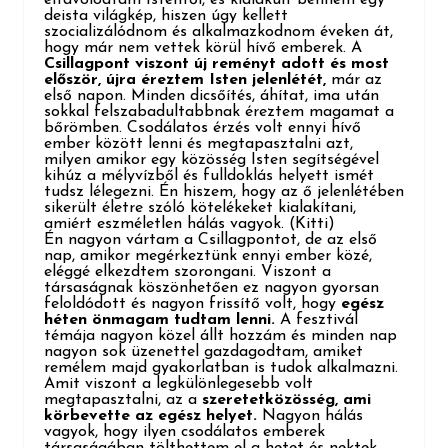
deista világkép, hiszen úgy kellett
szocializálódnom és alkalmazkodnom éveken át,
hogy már nem vettek körül hívő emberek. A
Csillagpont viszont új reményt adott és most
először, újra éreztem Isten jelenlétét,
már az
első napon. Minden dicsőítés, áhítat, ima után
sokkal felszabadultabbnak éreztem magamat a
bőrömben. Csodálatos érzés volt ennyi hívő
ember között lenni és megtapasztalni azt,
milyen amikor egy közösség Isten segítségével
kihúz a mélyvízből és fulldoklás helyett ismét
tudsz lélegezni. Én hiszem, hogy az ő jelenlétében
sikerült életre szóló kötelékeket kialakítani,
amiért eszméletlen hálás vagyok.
(Kitti)
Én nagyon vártam a Csillagpontot, de az első
nap, amikor megérkeztünk ennyi ember közé,
eléggé elkezdtem szorongani. Viszont a
társaságnak köszönhetően ez nagyon gyorsan
feloldódott és nagyon frissítő volt, hogy
egész
héten önmagam tudtam lenni.
A fesztivál
témája nagyon közel állt hozzám és minden nap
nagyon sok üzenettel gazdagodtam, amiket
remélem majd gyakorlatban is tudok alkalmazni.
Amit viszont a legkülönlegesebb volt
megtapasztalni, az a
szeretetközösség, ami
körbevette az egész helyet.
Nagyon hálás
vagyok, hogy ilyen csodálatos emberek
társaságában tölthettem el a hetet és nektek