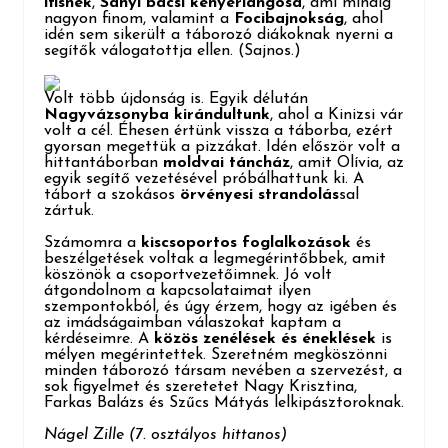
ifisnek
,
Sanyi bácsi kenyérlángosa
, ami mindig
nagyon finom, valamint a
Focibajnokság
, ahol
idén sem sikerült a táborozó diákoknak nyerni a
segítők válogatottja ellen. (Sajnos.)
Volt több újdonság is. Egyik délután
Nagyvázsonyba kirándultunk
, ahol a Kinizsi vár
volt a cél. Éhesen értünk vissza a táborba, ezért
gyorsan megettük a pizzákat. Idén először volt a
hittantáborban
moldvai táncház
, amit Olívia, az
egyik segítő vezetésével próbálhattunk ki. A
tábort a szokásos
örvényesi strandolás
sal
zártuk.
Számomra a
kiscsoportos foglalkozások
és
beszélgetések voltak a legmegérintőbbek, amit
köszönök a csoportvezetőimnek. Jó volt
átgondolnom a kapcsolataimat ilyen
szempontokból, és úgy érzem, hogy az igében és
az imádságaimban válaszokat kaptam a
kérdéseimre. A
közös zenélések és éneklések
is
mélyen megérintettek. Szeretném megköszönni
minden táborozó társam nevében a szervezést, a
sok figyelmet és szeretetet Nagy Krisztina,
Farkas Balázs és Szűcs Mátyás lelkipásztoroknak.
Nágel Zille (7. osztályos hittanos)