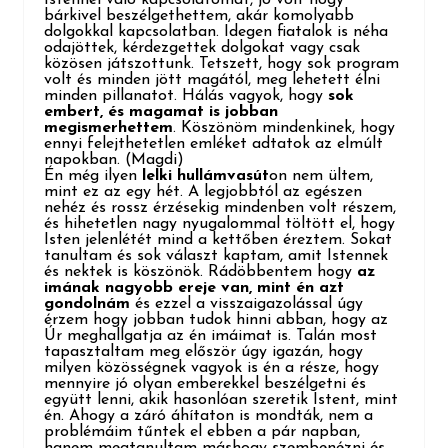
bárkivel beszélgethettem, akár komolyabb
dolgokkal kapcsolatban. Idegen fiatalok is néha
odajöttek, kérdezgettek dolgokat vagy csak
közösen játszottunk. Tetszett, hogy sok program
volt és minden jött magától, meg lehetett élni
minden pillanatot. Hálás vagyok, hogy
sok
embert, és magamat is jobban
megismerhettem
. Köszönöm mindenkinek, hogy
ennyi felejthetetlen emléket adtatok az elmúlt
napokban
. (Magdi)
Én még ilyen
lelki hullámvasút
on nem ültem,
mint ez az egy hét. A legjobbtól az egészen
nehéz és rossz érzésekig mindenben volt részem,
és hihetetlen nagy nyugalommal töltött el, hogy
Isten jelenlétét mind a kettőben éreztem. Sokat
tanultam és sok választ kaptam, amit Istennek
és nektek is köszönök. Rádöbbentem hogy
az
imának nagyobb ereje van, mint én azt
gondolnám
és ezzel a visszaigazolással úgy
érzem hogy jobban tudok hinni abban, hogy az
Úr meghallgatja az én imáimat is. Talán most
tapasztaltam meg először úgy igazán, hogy
milyen közösségnek vagyok is én a része, hogy
mennyire jó olyan emberekkel beszélgetni és
együtt lenni, akik hasonlóan szeretik Istent, mint
én. Ahogy a záró áhítaton is mondták, nem a
problémáim tűntek el ebben a pár napban,
hanem megtanultam máshogy szembenézni és