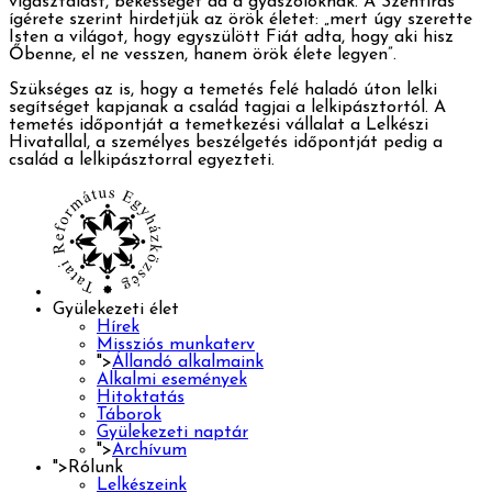
vigasztalást, békességet ad a gyászolóknak. A Szentírás
ígérete szerint hirdetjük az örök életet: „mert úgy szerette
Isten a világot, hogy egyszülött Fiát adta, hogy aki hisz
Őbenne, el ne vesszen, hanem örök élete legyen”.
Szükséges az is, hogy a temetés felé haladó úton lelki
segítséget kapjanak a család tagjai a lelkipásztortól. A
temetés időpontját a temetkezési vállalat a Lelkészi
Hivatallal, a személyes beszélgetés időpontját pedig a
család a lelkipásztorral egyezteti.
Gyülekezeti élet
Hírek
Missziós munkaterv
">
Állandó alkalmaink
Alkalmi események
Hitoktatás
Táborok
Gyülekezeti naptár
">
Archívum
">
Rólunk
Lelkészeink