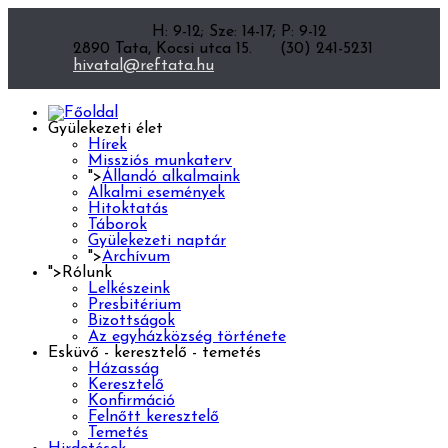
H: 9-12; Sze: 14-17; P: 9-12
2890 Tata, Kocsi utca 15.
(30) 241-5231
hivatal@reftata.hu
Gyülekezeti élet
Hírek
Missziós munkaterv
">
Állandó alkalmaink
Alkalmi események
Hitoktatás
Táborok
Gyülekezeti naptár
">
Archívum
">
Rólunk
Lelkészeink
Presbitérium
Bizottságok
Az egyházközség története
Esküvő - keresztelő - temetés
Házasság
Keresztelő
Konfirmáció
Felnőtt keresztelő
Temetés