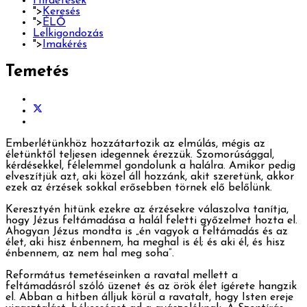
Hirdetések
">
Keresés
">
ÉLŐ
Lelkigondozás
">
Imakérés
Temetés
Emberlétünkhöz hozzátartozik az elmúlás, mégis az
életünktől teljesen idegennek érezzük. Szomorúsággal,
kérdésekkel, félelemmel gondolunk a halálra. Amikor pedig
elveszítjük azt, aki közel áll hozzánk, akit szeretünk, akkor
ezek az érzések sokkal erősebben törnek elő belőlünk.
Keresztyén hitünk ezekre az érzésekre válaszolva tanítja,
hogy Jézus feltámadása a halál feletti győzelmet hozta el.
Ahogyan Jézus mondta is „én vagyok a feltámadás és az
élet, aki hisz énbennem, ha meghal is él; és aki él, és hisz
énbennem, az nem hal meg soha”.
Református temetéseinken a ravatal mellett a
feltámadásról szóló üzenet és az örök élet ígérete hangzik
el. Abban a hitben álljuk körül a ravatalt, hogy Isten ereje