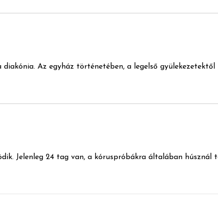
iakónia. Az egyház történetében, a legelső gyülekezetektől ke
ik. Jelenleg 24 tag van, a kóruspróbákra általában húsznál 