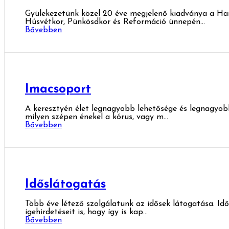
Gyülekezetünk közel 20 éve megjelenő kiadványa a Ha
Húsvétkor, Pünkösdkor és Reformáció ünnepén...
Bővebben
Imacsoport
A keresztyén élet legnagyobb lehetősége és legnagyobb
milyen szépen énekel a kórus, vagy m...
Bővebben
Időslátogatás
Több éve létező szolgálatunk az idősek látogatása. Idő
igehirdetéseit is, hogy így is kap...
Bővebben