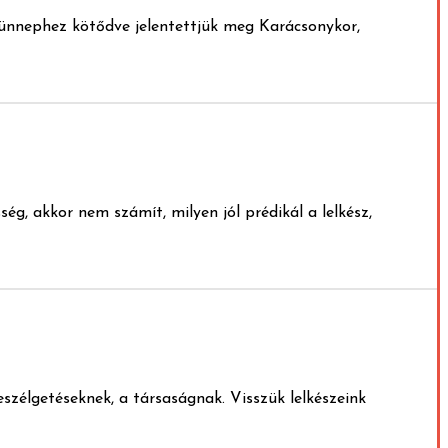
ünnephez kötődve jelentettjük meg Karácsonykor,
, akkor nem számít, milyen jól prédikál a lelkész,
szélgetéseknek, a társaságnak. Visszük lelkészeink