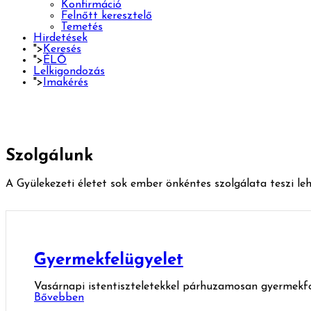
Konfirmáció
Felnőtt keresztelő
Temetés
Hirdetések
">
Keresés
">
ÉLŐ
Lelkigondozás
">
Imakérés
Szolgálunk
A Gyülekezeti életet sok ember önkéntes szolgálata teszi leh
Gyermekfelügyelet
Vasárnapi istentiszteletekkel párhuzamosan gyermekfog
Bővebben