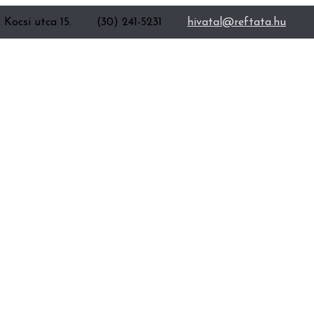
 Kocsi utca 15.
(30) 241-5231
hivatal@reftata.hu