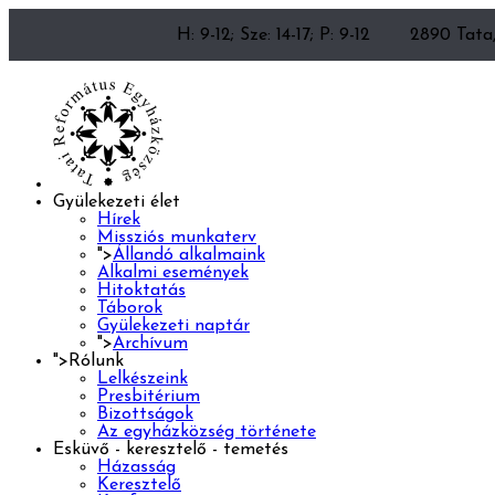
H: 9-12; Sze: 14-17; P: 9-12
2890 Tata,
Gyülekezeti élet
Hírek
Missziós munkaterv
">
Állandó alkalmaink
Alkalmi események
Hitoktatás
Táborok
Gyülekezeti naptár
">
Archívum
">
Rólunk
Lelkészeink
Presbitérium
Bizottságok
Az egyházközség története
Esküvő - keresztelő - temetés
Házasság
Keresztelő