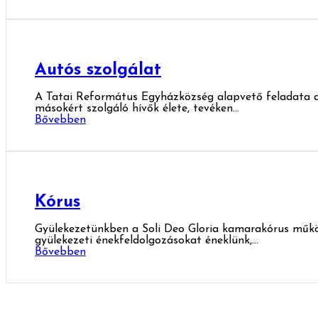
Autós szolgálat
A Tatai Református Egyházközség alapvető feladata a d
másokért szolgáló hívők élete, tevéken...
Bővebben
Kórus
Gyülekezetünkben a Soli Deo Gloria kamarakórus működ
gyülekezeti énekfeldolgozásokat éneklünk,...
Bővebben