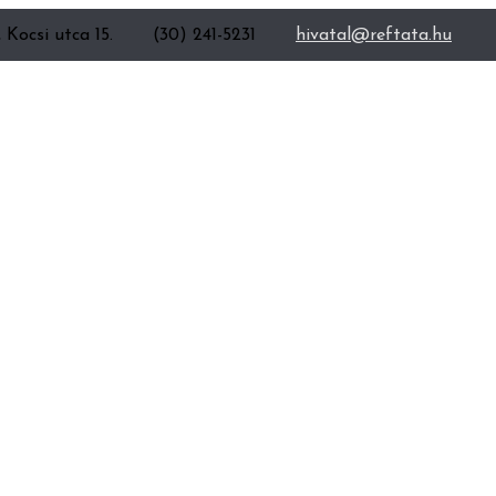
 Kocsi utca 15.
(30) 241-5231
hivatal@reftata.hu