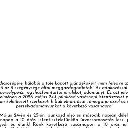
csőségére, hálából a tőle kapott ajándékokért, nem feledve az
y ti az ő szegénysége által meggazdagodjatok.” Az adakozással
 perselypénzt, egyházfenntartói járulékot, adományt. Ez azt jele
lmében a 2026. május 24-i, pünkösd vasárnapi istentisztelet
an keletkezett szerkezeti hibák elhárítását támogatja ezzel a
perselyadományunkat a következő vasárnapra!
. Május 24-én és 25-én, pünkösd első és második napján dél
apon a 10 órás istentiszteletünkön úrvacsoraosztás lesz, 
gedi és élünk! Ránk következő vasárnapon a 10 órás ist