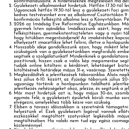
konfirmandusaink. A hirdetéseknek megfelelően ma dé
Gyülekezeti alkalmainkat hirdetjük. Hétfőn 17.30-tól 
Ugyancsak hétfőn 19.30-tól lesz a gyülekezeti foci gim
kedves testvéreinket erre az alkalomra! Csütörtökön 9
konfirmációs felkészítő alkalma lesz a Könyvtárban. Pén
2026 az Imádság Éve Református Egyházunkban. Május
gyermek Isten ajándéka. Imádkozzunk azért, hogy min
felkészítésen, gyermekistentiszteleten vagy a nyári t
hogy hitükben megerősödjenek! Az imakéréshez kapcsolód
elhelyezett imacetlikre lehet felírni, illetve a honlapun
Hosszabb ideje gondolkozunk azon, hogy miként lehe
szükségünk van a gyülekezetünkben megforduló embere
segítsék a szolgálatunkat! Mindenkinek a gondolataira 
pozitívnak, hiszen csak a valós kép megismerése segít.
tudják online kitölteni a kérdőívet, lehetőséget bizt
kitöltésének határideje május 31-e, vasárnap. Szeretet
Megkezdődtek a jelentkezések táborainkba. Alsós napkö
lesz július 6-10. között, az ifjúsági táborunk július 
ugyanúgy történik: a honlapunkon található jelentkez
jelentkezés nehézségeket okoz, jelezze, és segítünk a j
Már most hirdetjük azt is, hogy május 30-án, szomb
egymás felé, a gyülekezeti épületek körüli munka so
elvégezni, amelyekhez több kézre van szükség.
Ebben a tavaszi időszakban is szeretnénk támogatni a
helyeztünk el. Ezek gyülekezeti logóval vannak ellát
eszközökkel megtöltött szatyrokat legkésőbb május
megtöltésében. Ha valaki nem tud egy egész csomagot 
közleménnyel.