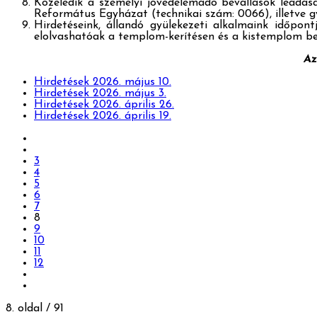
Közeledik a személyi jövedelemadó bevallások leadásá
Református Egyházat (technikai szám: 0066), illetve g
Hirdetéseink, állandó gyülekezeti alkalmaink időpon
elolvashatóak a templom-kerítésen és a kistemplom b
Az
Hirdetések 2026. május 10.
Hirdetések 2026. május 3.
Hirdetések 2026. április 26.
Hirdetések 2026. április 19.
3
4
5
6
7
8
9
10
11
12
8. oldal / 91