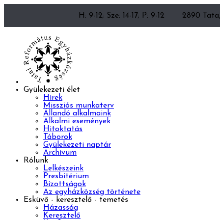
H: 9-12; Sze: 14-17; P: 9-12
2890 Tata,
Gyülekezeti élet
Hírek
Missziós munkaterv
Állandó alkalmaink
Alkalmi események
Hitoktatás
Táborok
Gyülekezeti naptár
Archívum
Rólunk
Lelkészeink
Presbitérium
Bizottságok
Az egyházközség története
Esküvő - keresztelő - temetés
Házasság
Keresztelő