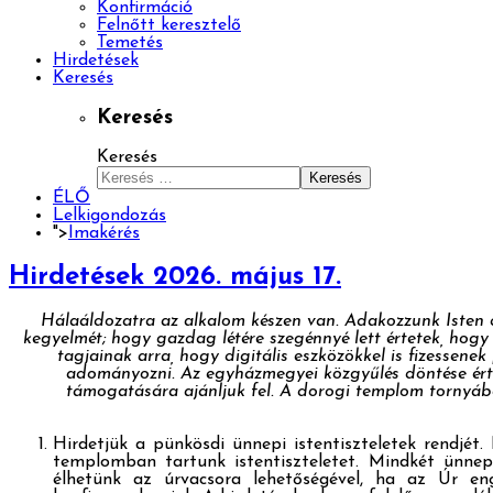
Konfirmáció
Felnőtt keresztelő
Temetés
Hirdetések
Keresés
Keresés
Keresés
Keresés
ÉLŐ
Lelkigondozás
">
Imakérés
Hirdetések 2026. május 17.
Hálaáldozatra az alkalom készen van. Adakozzunk Isten di
kegyelmét; hogy gazdag létére szegénnyé lett értetek, hog
tagjainak arra, hogy digitális eszközökkel is fizessenek
adományozni. Az egyházmegyei közgyűlés döntése érte
támogatására ajánljuk fel. A dorogi templom tornyáb
Hirdetjük a pünkösdi ünnepi istentiszteletek rendjét
templomban tartunk istentiszteletet. Mindkét ünnepn
élhetünk az úrvacsora lehetőségével, ha az Úr en