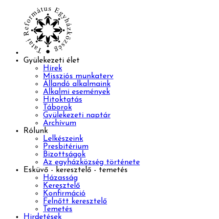
Gyülekezeti élet
Hírek
Missziós munkaterv
Állandó alkalmaink
Alkalmi események
Hitoktatás
Táborok
Gyülekezeti naptár
Archívum
Rólunk
Lelkészeink
Presbitérium
Bizottságok
Az egyházközség története
Esküvő - keresztelő - temetés
Házasság
Keresztelő
Konfirmáció
Felnőtt keresztelő
Temetés
Hirdetések