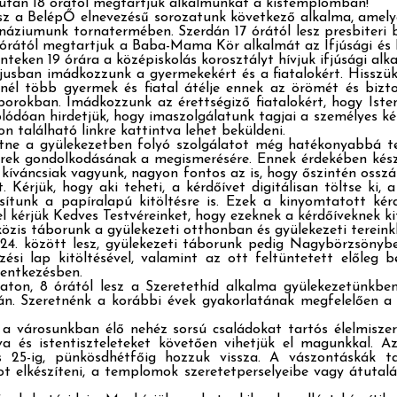
lután 18 órától megtartjuk alkalmunkat a kistemplomban!
lesz a BelépŐ elnevezésű sorozatunk következő alkalma, amely
náziumunk tornatermében. Szerdán 17 órától lesz presbiteri bi
 órától megtartjuk a Baba-Mama Kör alkalmát az Ifjúsági és 
teken 19 órára a középiskolás korosztályt hívjuk ifjúsági alka
ban imádkozzunk a gyermekekért és a fiatalokért. Hisszük 
él több gyermek és fiatal átélje ennek az örömét és bizto
áborokban. Imádkozzunk az érettségiző fiatalokért, hogy Iste
óan hirdetjük, hogy imaszolgálatunk tagjai a személyes kérése
kon található linkre kattintva lehet beküldeni.
tne a gyülekezetben folyó szolgálatot még hatékonyabbá te
k gondolkodásának a megismerésére. Ennek érdekében készíte
kíváncsiak vagyunk, nagyon fontos az is, hogy őszintén osszá
 Kérjük, hogy aki teheti, a kérdőívet digitálisan töltse ki,
osítunk a papíralapú kitöltésre is. Ezek a kinyomtatott kér
tel kérjük Kedves Testvéreinket, hogy ezeknek a kérdőíveknek k
zis táborunk a gyülekezeti otthonban és gyülekezeti tereinkb
20-24. között lesz, gyülekezeti táborunk pedig Nagybörzsönybe
ési lap kitöltésével, valamint az ott feltüntetett előleg b
elentkezésben.
aton, 8 órától lesz a Szeretethíd alkalma gyülekezetünkbe
rán. Szeretnénk a korábbi évek gyakorlatának megfelelően a
 városunkban élő nehéz sorsú családokat tartós élelmiszerr
va és istentiszteleteket követően vihetjük el magunkkal. Az
 25-ig, pünkösdhétfőig hozzuk vissza. A vászontáskák ta
elkészíteni, a templomok szeretetperselyeibe vagy átutalás