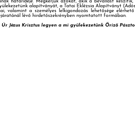
nak határideje. Megkérjük azokat, akik a bevallást készítik
yülekezetünk alapítványát, a Tatai Eklézsia Alapítványt (Adós
tjai, valamint a személyes lelkigondozás lehetősége elérhe
ejáratánál lévő hirdetőszekrényben nyomtatott formában.
 Úr Jézus Krisztus legyen a mi gyülekezetünk Őriző Pászto