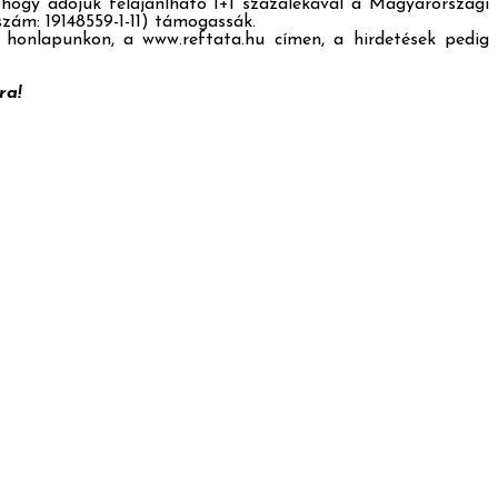
, hogy adójuk felajánlható 1+1 százalékával a Magyarországi
zám: 19148559-1-11) támogassák.
tő honlapunkon, a www.reftata.hu címen, a hirdetések pedig
ra!