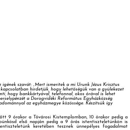
 igének szavát: „Mert ismeritek a mi Urunk Jézus Krisztus
 kapcsolatban hirdetjük, hogy lehetőségük van a gyülekezet
nti, hogy bankkártyával, telefonnal, okos órával is lehet
 perselypénzét a Dorogvidéki Református Egyházközség
z adománnyal az egyházmegye közössége. Készítsük így
előtt 9 órakor a Tóvárosi Kistemplomban, 10 órakor pedig a
pünkösd első napján pedig a 9 órás istentiszteletünkön is
entiszteletünk keretében tesznek ünnepélyes fogadalmat