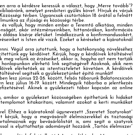
en arra a kérdésre keressük a választ, hogy „Merre tovább”?
bliaóránk, amelyet presbiteri gyűlés követ. Hívjuk és várjuk
Közösségi térben. Ugyancsak csütörtökön 18 órától a felnőtt
lmunkra az ifjúsági és közösségi térbe.
és valljuk, hogy minden ember a Teremtő alkotása, minden
nságát, akár intézményeinkben, hittanórákon, konfirmációs
n áldása kísérje életüket. Imádkozzunk a konfirmandusokért,
inket is Isten elé viszik. Ezeket a kéréseket a kijáratoknál
nni. Végül arra jutottunk, hogy a hatékonyság növeléséhez
ttünk egy kérdőívet. Kérjük, hogy a kérdőívek kitöltésével
k meg velünk az érzéseiket, akkor is, hogyha azt nem tartják
 a honlapunkon elérhető link segítségével! Azoknak, akik nem
dőívek elérhetőek az istentiszteletet követően. A kérdőívek
itöltésével segítsék a gyülekezetünket építő munkát!
en lesz június 22-26. között, felsős táborunk Balatoncsicsón
n lesz július 16-19. között. Mindegyik táborba a jelentkezés
efizetésével. Akinek a gyülekezeti tábor kapcsán az online
n, amikor a gyülekezet közösségében építhetünk ki hidakat
 templomot kitakarítani, valamint azokat a kerti munkákat
el. Ehhez a kijáratoknál úgynevezett „Szeretet Szatyrokat”
t kérjük, hogy a megvásárolt élelmiszerekkel és tisztasági
rtalmaznak egy bevásárlólistát is, ami segít a szatyrok
sal is eljuttathatja adományát hozzánk „Tartós élelmiszer”