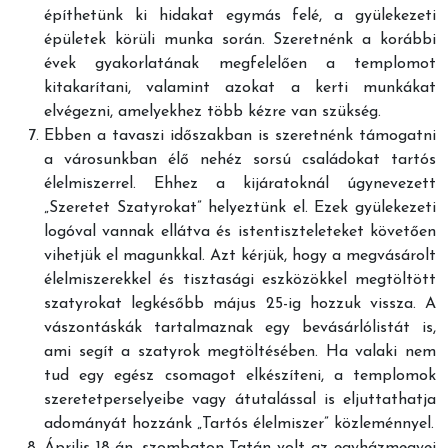
építhetünk ki hidakat egymás felé, a gyülekezeti
épületek körüli munka során. Szeretnénk a korábbi
évek gyakorlatának megfelelően a templomot
kitakarítani, valamint azokat a kerti munkákat
elvégezni, amelyekhez több kézre van szükség.
Ebben a tavaszi időszakban is szeretnénk támogatni
a városunkban élő nehéz sorsú családokat tartós
élelmiszerrel. Ehhez a kijáratoknál úgynevezett
„Szeretet Szatyrokat” helyeztünk el. Ezek gyülekezeti
logóval vannak ellátva és istentiszteleteket követően
vihetjük el magunkkal. Azt kérjük, hogy a megvásárolt
élelmiszerekkel és tisztasági eszközökkel megtöltött
szatyrokat legkésőbb május 25-ig hozzuk vissza. A
vászontáskák tartalmaznak egy bevásárlólistát is,
ami segít a szatyrok megtöltésében. Ha valaki nem
tud egy egész csomagot elkészíteni, a templomok
szeretetperselyeibe vagy átutalással is eljuttathatja
adományát hozzánk „Tartós élelmiszer” közleménnyel.