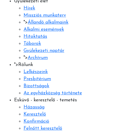
Gyülekezeti élet
Hírek
Missziós munkaterv
">
Állandó alkalmaink
Alkalmi események
Hitoktatás
Táborok
Gyülekezeti naptár
">
Archívum
">
Rólunk
Lelkészeink
Presbitérium
Bizottságok
Az egyházközség története
Esküvő - keresztelő - temetés
Házasság
Keresztelő
Konfirmáció
Felnőtt keresztelő