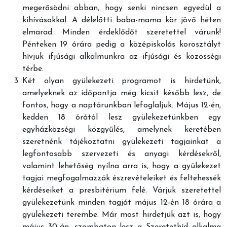
megerősödni abban, hogy senki nincsen egyedül a
kihívásokkal. A délelőtti baba-mama kör jövő héten
elmarad. Minden érdeklődőt szeretettel várunk!
Pénteken 19 órára pedig a középiskolás korosztályt
hívjuk ifjúsági alkalmunkra az ifjúsági és közösségi
térbe.
Két olyan gyülekezeti programot is hirdetünk,
amelyeknek az időpontja még kicsit később lesz, de
fontos, hogy a naptárunkban lefoglaljuk. Május 12-én,
kedden 18 órától lesz gyülekezetünkben egy
egyházközségi közgyűlés, amelynek keretében
szeretnénk tájékoztatni gyülekezeti tagjainkat a
legfontosabb szervezeti és anyagi kérdésekről,
valamint lehetőség nyílna arra is, hogy a gyülekezet
tagjai megfogalmazzák észrevételeiket és feltehessék
kérdéseiket a presbitérium felé. Várjuk szeretettel
gyülekezetünk minden tagját május 12-én 18 órára a
gyülekezeti terembe. Már most hirdetjük azt is, hogy