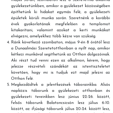
május 30-án, szombaton lesz a Szeretethíd alkalma
gyülekezetünkben, amikor a gyülekezet közösségében
építhetünk ki hidakat egymás felé, a gyülekezeti
épületek körüli munka során. Szeretnénk a korábbi
évek gyakorlatának megfelelően a templomot
kitakarítani, valamint azokat a kerti munkákat
elvégezni, amelyekhez több kézre van szükség.
Ránk következő szombaton, május 9-én 8 órától lesz
a Dunaalmási Szeretetotthonban a nyílt nap, amikor
kétkezi munkával segíthetünk az Otthon dolgozóinak.
Aki részt tud venni ezen az alkalmon, kérem, hogy
jelezze részvételi szándékát az istentiszteletet
követően, hogy mi is tudjuk ezt majd jelezni az
Otthon felé.
Megkezdődtek a jelentkezések táborainkba. Alsós
napközis táborunk a gyülekezeti otthonban és
gyülekezeti tereinkben lesz június 22-26. között,
felsős táborunk Balatoncsicsón lesz július 6-10.
között, az ifjúsági táborunk július 20-24. között lesz,