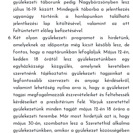
gyülekezeti táborunk pedig Nagybörzsönyben lesz
július 16-19. között. Mindegyik táborba a jelentkezés
ugyanúgy történik: a honlapunkon található
jelentkezési lap kitöltésével, valamint az ott
feltüntetett előleg befizetésével.
Két olyan gyülekezeti programot is hirdetünk,
amelyeknek az időpontja még kicsit később lesz, de
fontos, hogy a naptárunkban lefoglaljuk. Május 12-én,
kedden 18 órától lesz gyülekezetünkben egy
egyházközségi közgyűlés, amelynek keretében
szeretnénk tájékoztatni gyülekezeti tagjainkat a
legfontosabb szervezeti és anyagi kérdésekről,
valamint lehetőség nyílna arra is, hogy a gyülekezet
tagjai megfogalmazzák észrevételeiket és feltehessék
kérdéseiket a presbitérium felé. Várjuk szeretettel
gyülekezetünk minden tagját május 12-én 18 órára a
gyülekezeti terembe. Már most hirdetjük azt is, hogy
május 30-án, szombaton lesz a Szeretethíd alkalma
gyülekezetünkben, amikor a gyülekezet közösségében