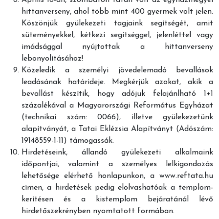
Április 18-án, szombaton Tatán volt az egyházmegyei
hittanverseny, ahol több mint 400 gyermek volt jelen.
Köszönjük gyülekezeti tagjaink segítségét, amit
süteményekkel, kétkezi segítséggel, jelenléttel vagy
imádsággal nyújtottak a hittanverseny
lebonyolításához!
Közeledik a személyi jövedelemadó bevallások
leadásának határideje. Megkérjük azokat, akik a
bevallást készítik, hogy adójuk felajánlható 1+1
százalékával a Magyarországi Református Egyházat
(technikai szám: 0066), illetve gyülekezetünk
alapítványát, a Tatai Eklézsia Alapítványt (Adószám:
19148559-1-11) támogassák.
Hirdetéseink, állandó gyülekezeti alkalmaink
időpontjai, valamint a személyes lelkigondozás
lehetősége elérhető honlapunkon, a www.reftata.hu
címen, a hirdetések pedig elolvashatóak a templom-
kerítésen és a kistemplom bejáratánál lévő
hirdetőszekrényben nyomtatott formában.