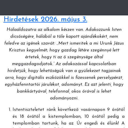
Hirdetések 2026. május 3.
Hálaáldozatra az alkalom készen van. Adakozzunk Isten
dicsőségére, hálából a tőle kapott ajándékokért, nem
feledve az igének szavát: „Mert ismeritek a mi Urunk Jézus
Krisztus kegyelmét; hogy gazdag létére szegénnyé lett
értetek, hogy ti az ő szegénysége által
meggazdagodjatok.” Az adakozással kapcsolatban
hirdetjük, hogy lehetőségük van a gyülekezet tagjainak
arra, hogy digitális eszközökkel is fizessenek perselypénzt,
egyházfenntartói járulékot, adományt. Ez azt jelenti, hogy
bankkártyával, telefonnal, okos órával is lehet
adományozni.
Istentiszteletet ránk következő vasárnapon 9 órától
és 18 órától a kistemplomban, 10 órától pedig a
templomban tartunk, ha az Úr engedi és élünk! A