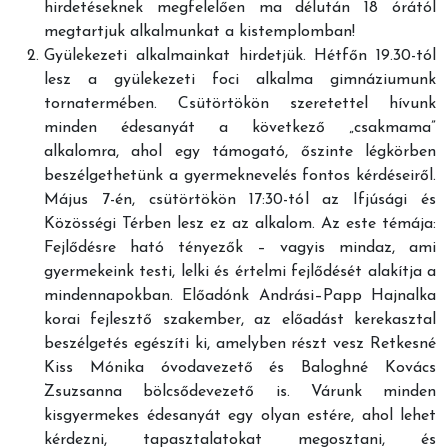
hirdetéseknek megfelelően ma délután 18 órától
megtartjuk alkalmunkat a kistemplomban!
Gyülekezeti alkalmainkat hirdetjük. Hétfőn 19.30-tól
lesz a gyülekezeti foci alkalma gimnáziumunk
tornatermében. Csütörtökön szeretettel hívunk
minden édesanyát a következő „csakmama”
alkalomra, ahol egy támogató, őszinte légkörben
beszélgethetünk a gyermeknevelés fontos kérdéseiről.
Május 7-én, csütörtökön 17:30-tól az Ifjúsági és
Közösségi Térben lesz ez az alkalom. Az este témája:
Fejlődésre ható tényezők – vagyis mindaz, ami
gyermekeink testi, lelki és értelmi fejlődését alakítja a
mindennapokban. Előadónk Andrási–Papp Hajnalka
korai fejlesztő szakember, az előadást kerekasztal
beszélgetés egészíti ki, amelyben részt vesz Retkesné
Kiss Mónika óvodavezető és Baloghné Kovács
Zsuzsanna bölcsődevezető is. Várunk minden
kisgyermekes édesanyát egy olyan estére, ahol lehet
kérdezni, tapasztalatokat megosztani, és