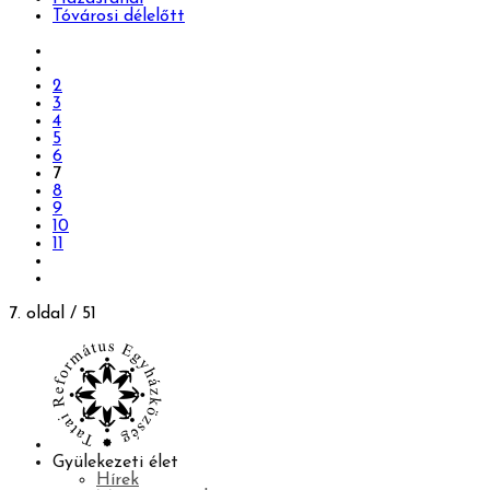
Tóvárosi délelőtt
2
3
4
5
6
7
8
9
10
11
7. oldal / 51
Gyülekezeti élet
Hírek