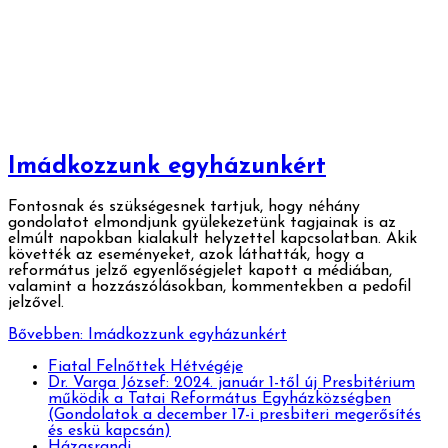
Imádkozzunk egyházunkért
Fontosnak és szükségesnek tartjuk, hogy néhány
gondolatot elmondjunk gyülekezetünk tagjainak is az
elmúlt napokban kialakult helyzettel kapcsolatban. Akik
követték az eseményeket, azok láthatták, hogy a
református jelző egyenlőségjelet kapott a médiában,
valamint a hozzászólásokban, kommentekben a pedofil
jelzővel.
Bővebben: Imádkozzunk egyházunkért
Fiatal Felnőttek Hétvégéje
Dr. Varga József: 2024. január 1-től új Presbitérium
működik a Tatai Református Egyházközségben
(Gondolatok a december 17-i presbiteri megerősítés
és eskü kapcsán)
Házasrandi