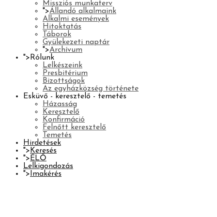
Missziós munkaterv
">
Állandó alkalmaink
Alkalmi események
Hitoktatás
Táborok
Gyülekezeti naptár
">
Archívum
">
Rólunk
Lelkészeink
Presbitérium
Bizottságok
Az egyházközség története
Esküvő - keresztelő - temetés
Házasság
Keresztelő
Konfirmáció
Felnőtt keresztelő
Temetés
Hirdetések
">
Keresés
">
ÉLŐ
Lelkigondozás
">
Imakérés