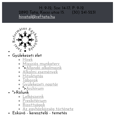
H: 9-12; Sze: 14-17; P: 9-12
2890 Tata, Kocsi utca 15.
(30) 241-5231
hivatal@reftata.hu
Gyülekezeti élet
Hírek
Missziós munkaterv
">
Állandó alkalmaink
Alkalmi események
Hitoktatás
Táborok
Gyülekezeti naptár
">
Archívum
">
Rólunk
Lelkészeink
Presbitérium
Bizottságok
Az egyházközség története
Esküvő - keresztelő - temetés