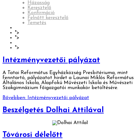
Házasság
Keresztelő
Konfirmáció
Felnőtt keresztelő
Temetés
Hirdetések
">
Keresés
">
ÉLŐ
Lelkigondozás
">
Imakérés
Intézményvezetői pályázat
A Tatai Református Egyházközség Presbitériuma, mint
fenntartó, pályázatot hirdet a Launai Miklós Református
Általános Iskola, Alapfokú Művészeti Iskola és Művészeti
Szakgimnázium főigazgatói munkakör betöltésére.
Bővebben: Intézményvezetői pályázat
Beszélgetés Dolhai Attilával
Tóvárosi délelőtt