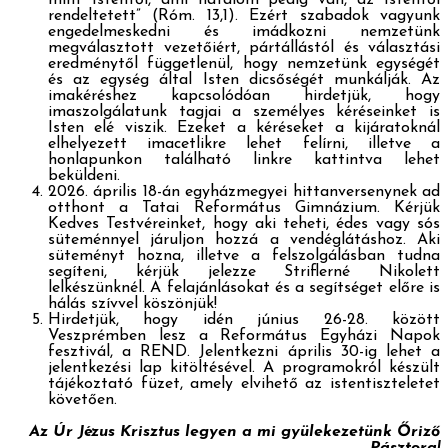
rendeltetett” (Róm. 13,1). Ezért szabadok vagyunk
engedelmeskedni és imádkozni nemzetünk
megválasztott vezetőiért, pártállástól és választási
eredménytől függetlenül, hogy nemzetünk egységét
és az egység által Isten dicsőségét munkálják. Az
imakéréshez kapcsolódóan hirdetjük, hogy
imaszolgálatunk tagjai a személyes kéréseinket is
Isten elé viszik. Ezeket a kéréseket a kijáratoknál
elhelyezett imacetlikre lehet felírni, illetve a
honlapunkon található linkre kattintva lehet
beküldeni.
2026. április 18-án egyházmegyei hittanversenynek ad
otthont a Tatai Református Gimnázium. Kérjük
Kedves Testvéreinket, hogy aki teheti, édes vagy sós
süteménnyel járuljon hozzá a vendéglátáshoz. Aki
süteményt hozna, illetve a felszolgálásban tudna
segíteni, kérjük jelezze Striflerné Nikolett
lelkészünknél. A felajánlásokat és a segítséget előre is
hálás szívvel köszönjük!
Hirdetjük, hogy idén június 26-28. között
Veszprémben lesz a Református Egyházi Napok
fesztivál, a REND. Jelentkezni április 30-ig lehet a
jelentkezési lap kitöltésével. A programokról készült
tájékoztató füzet, amely elvihető az istentiszteletet
követően.
Az Úr Jézus Krisztus legyen a mi gyülekezetünk Őriző
Pásztora!