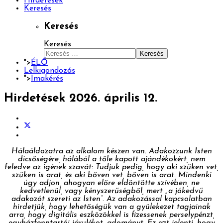
Hirdetések
Keresés
Keresés
Keresés
Keresés
">
ÉLŐ
Lelkigondozás
">
Imakérés
Hirdetések 2026. április 12.
Hálaáldozatra az alkalom készen van. Adakozzunk Isten
dicsőségére, hálából a tőle kapott ajándékokért, nem
feledve az igének szavát: Tudjuk pedig, hogy aki szűken vet,
szűken is arat, és aki bőven vet, bőven is arat. Mindenki
úgy adjon, ahogyan előre eldöntötte szívében, ne
kedvetlenül, vagy kényszerűségből, mert „a jókedvű
adakozót szereti az Isten”. Az adakozással kapcsolatban
hirdetjük, hogy lehetőségük van a gyülekezet tagjainak
arra, hogy digitális eszközökkel is fizessenek perselypénzt,
egyházfenntartói járulékot, adományt. Ez azt jelenti, hogy