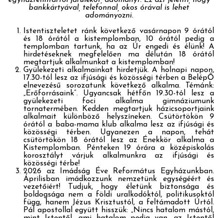
bankkártyával, telefonnal, okos órával is lehet
adományozni.
Istentiszteletet ránk következő vasárnapon 9 órától
és 18 órától a kistemplomban, 10 órától pedig a
templomban tartunk, ha az Úr engedi és élünk! A
hirdetéseknek megfelelően ma délután 18 órától
megtartjuk alkalmunkat a kistemplomban!
Gyülekezeti alkalmainkat hirdetjük. A holnapi napon,
17.30-tól lesz az ifjúsági és közösségi térben a BelépŐ
elnevezésű sorozatunk következő alkalma. Témánk:
„Erőforrásaink”. Ugyancsak hétfőn 19.30-tól lesz a
gyülekezeti foci alkalma gimnáziumunk
tornatermében. Kedden megtartjuk házicsoportjaink
alkalmait különböző helyszíneken. Csütörtökön 9
órától a baba-mama klub alkalma lesz az ifjúsági és
közösségi térben. Ugyanezen a napon, tehát
csütörtökön 18 órától lesz az Énekkör alkalma a
Kistemplomban. Pénteken 19 órára a középiskolás
korosztályt várjuk alkalmunkra az ifjúsági és
közösségi térbe!
2026 az Imádság Éve Református Egyházunkban.
Áprilisban imádkozzunk nemzetünk egységéért és
vezetőiért! Tudjuk, hogy életünk biztonsága és
boldogsága nem a földi uralkodóktól, politikusoktól
függ, hanem Jézus Krisztustól, a feltámadott Úrtól.
Pál apostollal együtt hisszük: „Nincs hatalom mástól,
mint Istentől, ami hatalom pedig van, az Istentől