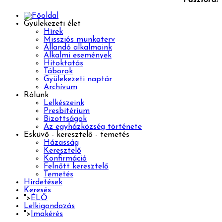
Gyülekezeti élet
Hírek
Missziós munkaterv
Állandó alkalmaink
Alkalmi események
Hitoktatás
Táborok
Gyülekezeti naptár
Archívum
Rólunk
Lelkészeink
Presbitérium
Bizottságok
Az egyházközség története
Esküvő - keresztelő - temetés
Házasság
Keresztelő
Konfirmáció
Felnőtt keresztelő
Temetés
Hirdetések
Keresés
">
ÉLŐ
Lelkigondozás
">
Imakérés