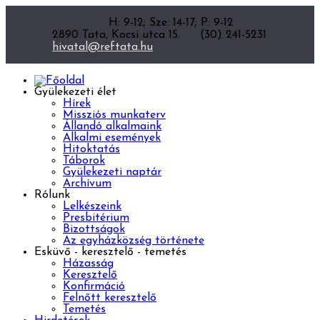
H: 9-12; Sze: 14-17; P: 9-12
2890 Tata, Kocsi utca 15.
(30) 241-5231
hivatal@reftata.hu
Gyülekezeti élet
Hírek
Missziós munkaterv
Állandó alkalmaink
Alkalmi események
Hitoktatás
Táborok
Gyülekezeti naptár
Archívum
Rólunk
Lelkészeink
Presbitérium
Bizottságok
Az egyházközség története
Esküvő - keresztelő - temetés
Házasság
Keresztelő
Konfirmáció
Felnőtt keresztelő
Temetés