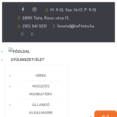
H: 9-12; Sze: 14-17; P: 9-12
2890 Tata, Kocsi utca 15.
(30) 241-5231
hivatal@reftata.hu
GYÜLEKEZETI ÉLET
HÍREK
MISSZIÓS
MUNKATERV
ÁLLANDÓ
ALKALMAINK