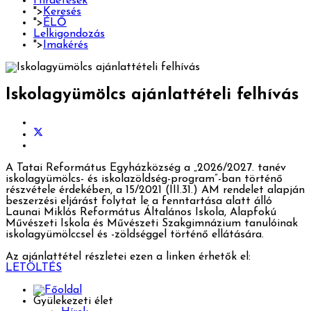
Hirdetések
">
Keresés
">
ÉLŐ
Lelkigondozás
">
Imakérés
Iskolagyümölcs ajánlattételi felhívás
A Tatai Református Egyházközség a „2026/2027. tanév
iskolagyümölcs- és iskolazöldség-program”-ban történő
részvétele érdekében, a 15/2021 (III.31.) AM rendelet alapján
beszerzési eljárást folytat le a fenntartása alatt álló
Launai Miklós Református Általános Iskola, Alapfokú
Művészeti Iskola és Művészeti Szakgimnázium tanulóinak
iskolagyümölccsel és -zöldséggel történő ellátására.
Az ajánlattétel részletei ezen a linken érhetők el:
LETÖLTÉS
Gyülekezeti élet