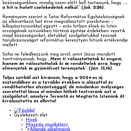
közösségünkben, mindig szem előtt kell tartanunk, hogy
„…
a hit is halott cselekedetek nélkül.” (Jak. 2:26).
Reményeim szerint a Tatai Református Egyházközségnek
az elkövetkező hat évre megválasztott presbiterei –
lelkipásztorainkkal együtt – erős hitben élnek és Isten
országának szívünkben történő építése érdekében vezetik
majd közösségünket, életükkel, szolgálatukkal tesznek
tanúbizonyságot református keresztyén hitünk értékrendje
mellett.
Soha ne feledkezzünk meg arról, amit Jézus mondott
tanítványainak, hogy
„Nem ti választottatok ki engem,
hanem én választottalak ki és rendeltelek arra, hogy
elmenjetek és gyümölcsöt teremjetek”. (Ján. 15,16).
Teljes szívből azt kívánom, hogy a 2024-es új
esztendőben és a további években is alázattal és
rendíthetetlen elszántsággal, de mindenkor mélységes
szeretettel lássa el minden hitbéli testvérünk azt a
szolgálatot, amelyre Teremtő és Megtartó Istenünk őt
kiválasztotta és elhívta!
Gyülekezeti élet
Hírek
Missziós munkaterv
">
Állandó alkalmaink