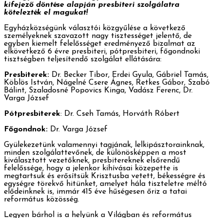
kifejező döntése alapján presbiteri szolgálatra
kötelezték el magukat!
Egyházközségünk választói közgyűlése a következő
személyeknek szavazott nagy tisztességet jelentő, de
egyben kiemelt felelősséget eredményező bizalmat az
elkövetkező 6 évre presbiteri, pótpresbiteri, főgondnoki
tisztségben teljesítendő szolgálat ellátására:
Presbiterek:
Dr. Becker Tibor, Erdei Gyula, Gábriel Tamás,
Köblös István, Nágelné Csere Ágnes, Retkes Gábor, Szabó
Bálint, Szaladosné Popovics Kinga, Vadász Ferenc, Dr.
Varga József
Pótpresbiterek
: Dr. Cseh Tamás, Horváth Róbert
Főgondnok:
Dr. Varga József
Gyülekezetünk valamennyi tagjának, lelkipásztorainknak,
minden szolgálattevőnek, de különösképpen a most
kiválasztott vezetőknek, presbitereknek elsőrendű
felelőssége, hogy a jelenkor kihívásai közepette is
megtartsuk és erősítsük Krisztusba vetett, békességre és
egységre törekvő hitünket, amelyet hála tiszteletre méltó
elődeinknek is, immár 415 éve hűségesen őriz a tatai
református közösség.
Legyen bárhol is a helyünk a Világban és református