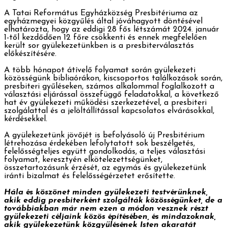
A Tatai Református Egyházközség Presbitériuma az
egyházmegyei közgyűlés által jóváhagyott döntésével
elhatározta, hogy az eddigi 28 fős létszámát 2024. január
1-től kezdődően 12 főre csökkenti és ennek megfelelően
került sor gyülekezetünkben is a presbiterválasztás
előkészítésére.
A több hónapot átívelő folyamat során gyülekezeti
közösségünk bibliaórákon, kiscsoportos találkozások során,
presbiteri gyűléseken, számos alkalommal foglalkozott a
választási eljárással összefüggő feladatokkal, a következő
hat év gyülekezeti működési szerkezetével, a presbiteri
szolgálattal és a jelöltállítással kapcsolatos elvárásokkal,
kérdésekkel.
A gyülekezetünk jövőjét is befolyásoló új Presbitérium
létrehozása érdekében lefolytatott sok beszélgetés,
felelősségteljes együtt gondolkodás, a teljes választási
folyamat, keresztyén elkötelezettségünket,
összetartozásunk érzését, az egymás és gyülekezetünk
iránti bizalmat és felelősségérzetet erősítette.
Hála és köszönet minden gyülekezeti testvérünknek,
akik eddig presbiterként szolgálták közösségünket, de a
továbbiakban már nem ezen a módon vesznek részt
gyülekezeti céljaink közös építésében, és mindazoknak,
akik gyülekezetünk közgyűlésének Isten akaratát