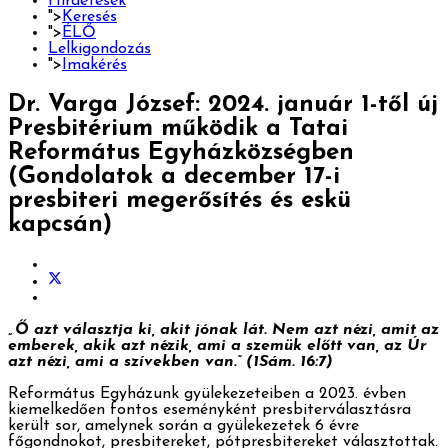
Hirdetések
">
Keresés
">
ÉLŐ
Lelkigondozás
">
Imakérés
Dr. Varga József: 2024. január 1-től új
Presbitérium működik a Tatai
Református Egyházközségben
(Gondolatok a december 17-i
presbiteri megerősítés és eskü
kapcsán)
„Ő azt választja ki, akit jónak lát. Nem azt nézi, amit az
emberek, akik azt nézik, ami a szemük előtt van, az Úr
azt nézi, ami a szívekben van.” (1Sám. 16:7)
Református Egyházunk gyülekezeteiben a 2023. évben
kiemelkedően fontos eseményként presbiterválasztásra
került sor, amelynek során a gyülekezetek 6 évre
főgondnokot, presbitereket, pótpresbitereket választottak.