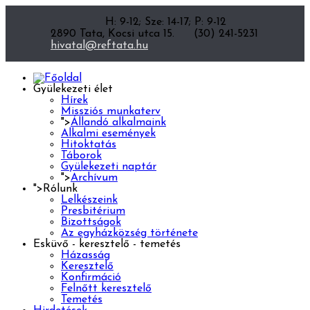
H: 9-12; Sze: 14-17; P: 9-12
2890 Tata, Kocsi utca 15.
(30) 241-5231
hivatal@reftata.hu
Gyülekezeti élet
Hírek
Missziós munkaterv
">
Állandó alkalmaink
Alkalmi események
Hitoktatás
Táborok
Gyülekezeti naptár
">
Archívum
">
Rólunk
Lelkészeink
Presbitérium
Bizottságok
Az egyházközség története
Esküvő - keresztelő - temetés
Házasság
Keresztelő
Konfirmáció
Felnőtt keresztelő
Temetés