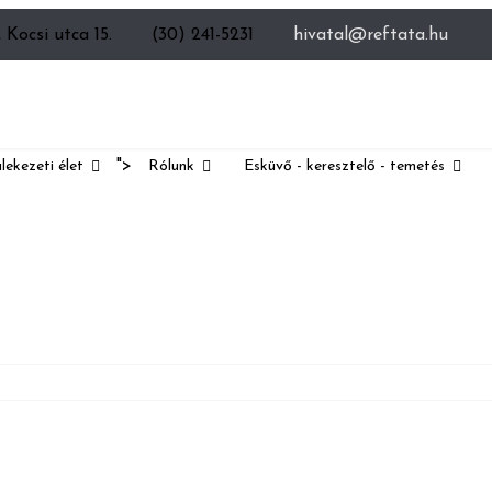
 Kocsi utca 15.
(30) 241-5231
hivatal@reftata.hu
">
lekezeti élet
Rólunk
Esküvő - keresztelő - temetés