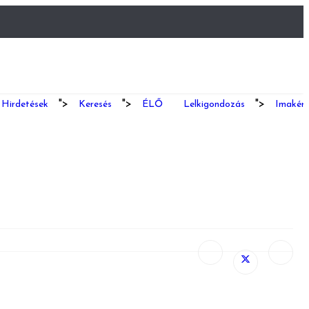
">
">
">
Hirdetések
Keresés
ÉLŐ
Lelkigondozás
Imakéré