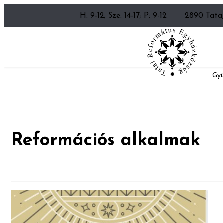
H: 9-12; Sze: 14-17; P: 9-12
2890 Tata,
Gyü
Reformációs alkalmak